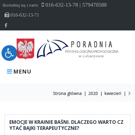
Skip
016-632-13-78 | 579470588
Skontaktuj się z nami:
to
016-632-13-71
content
Facebook
Open toolbar
MENU
Strona główna
|
2020
|
kwiecień
|
3
Dzień:
2020-
EMOCJE W KRAINIE BAŚNI. DLACZEGO WARTO CZ
04-
YTAĆ BAJKI TERAPEUTYCZNE?