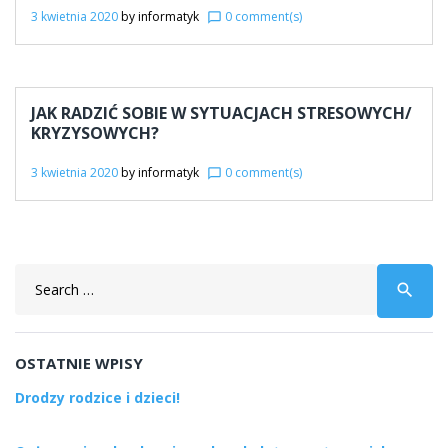
03
3 kwietnia 2020
by
informatyk
0 comment(s)
chat_bubble_outline
JAK RADZIĆ SOBIE W SYTUACJACH STRESOWYCH/
KRYZYSOWYCH?
3 kwietnia 2020
by
informatyk
0 comment(s)
chat_bubble_outline
Search
search
for:
OSTATNIE WPISY
Drodzy rodzice i dzieci!