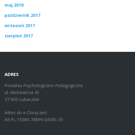
maj 2018
październik 2017
wrzesień 2017
sierpień 2017
ADRES
Poradnia Psychologiczno-Pedagogiczna
ul. Mickiewicza 45
37-600 Lubaczów
Adres do e-Doręczeń:
AE:PL-15080-78899-GIGRS-35